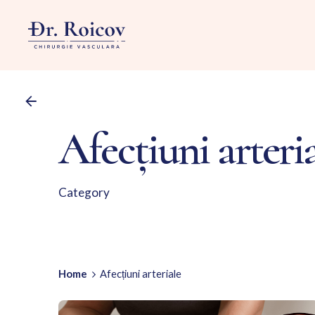
Skip
to
content
Afecțiuni arteri
Category
Home
Afecțiuni arteriale