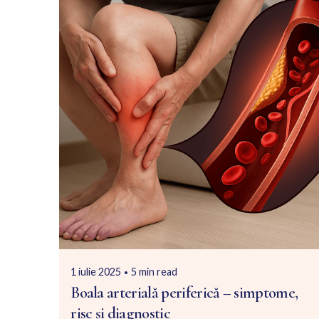
Posted by
Dr. Nicola Roicov
1 iulie 2025
5 min read
Boala arterială periferică – simptome,
risc și diagnostic