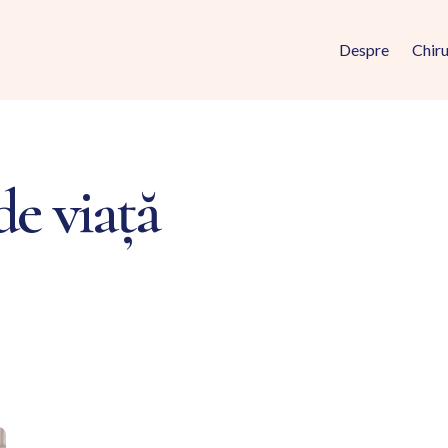
Despre
Chiru
de viață