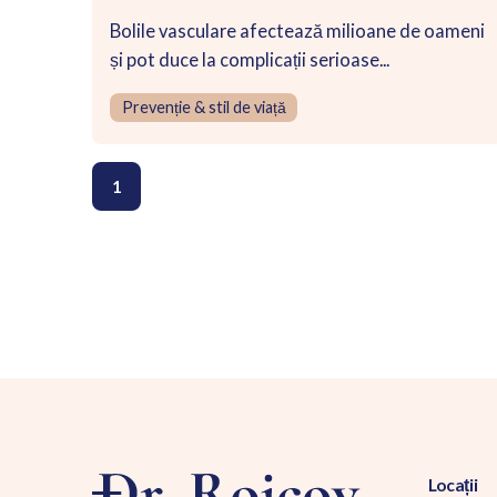
Bolile vasculare afectează milioane de oameni
și pot duce la complicații serioase...
Prevenție & stil de viață
1
Locații