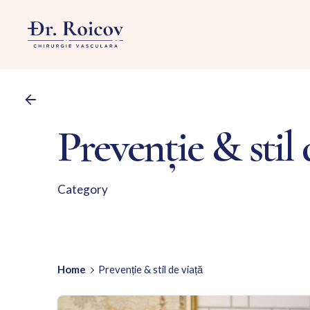
Skip
to
content
Prevenție & stil 
Category
Home
Prevenție & stil de viață